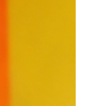
de voûte, enfin trouvée, d’une histoire de France
— et du monde — qui nous échappe. Mais
qu’est-ce que la synarchie, au-delà du frisson ?
Est-ce un