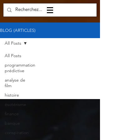
BLOG (ARTICLES)
All Posts
All Posts
programmation
All Posts
prédictive
analyse de
film
histoire
ésotérisme
finance
banque
conspiration