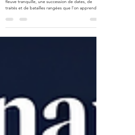
On nous raconte souvent que l'histoire est un long
fleuve tranquille, une succession de dates, de
traités et de batailles rangées que l'on apprend
sagement sur les bancs de l'école. Mais
quiconque a déjà ouvert une montre sait que ce
ne sont pas les aiguilles qui font le travail, mais une
multitude de petits engrenages, invisibles à l'œil
nu, qui grincent dans l'obscurité du boîtier. En
m'appuyant sur les travaux de Vincent Mottet,
notamment son ouvrage Sociétés secrètes : le