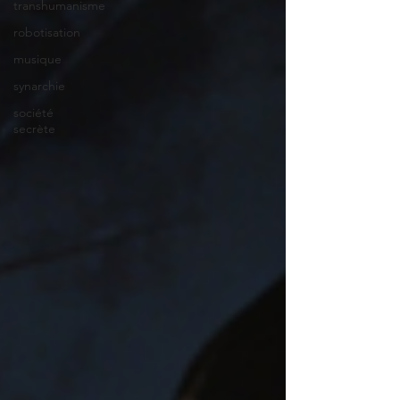
transhumanisme
robotisation
musique
synarchie
société
secrète