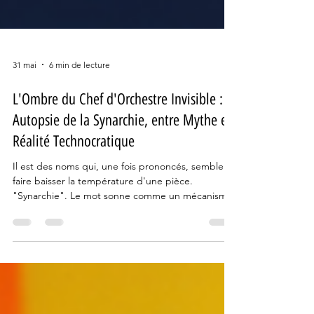
31 mai
6 min de lecture
L'Ombre du Chef d'Orchestre Invisible :
Autopsie de la Synarchie, entre Mythe et
Réalité Technocratique
Il est des noms qui, une fois prononcés, semblent
faire baisser la température d'une pièce.
"Synarchie". Le mot sonne comme un mécanisme
d'horlogerie bien huilé, un frottement de métal
dans l'obscurité d'une coulisse d'opéra. Pour
certains, c’est le fantasme ultime du complotiste
en mal de sensations ; pour d’autres, c’est la clé