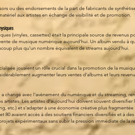
nsors ou des endorsements de la part de fabricants de synthétis
matériel aux artistes en échange de visibilité et de promotion.
hysiques
ues (vinyles, cassettes) était la principale source de revenus pou
 vente de musique numérique aujourd'hui. Un album vendu à que
ucoup plus qu'un nombre équivalent de streams aujourd'hui.
pécialisée jouaient un rôle crucial dans la promotion de la musiqu
sidérablement augmenter leurs ventes d'albums et leurs revenu
ue a changé avec l'avènement du numérique et du streaming, ren
artistes. Les artistes d'aujourd'hui doivent souvent diversifier
g, etc.) et s'adapter à une économie créative plus fragmentée 
t 80 avaient accès à des soutiens financiers diversifiés et à des 
rojets expérimentaux sans subir la pression immédiate de la r