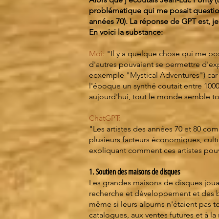
problématique qui me posait questio
années 70). La réponse de GPT est, j
En voici la substance:
Moi:
"Il y a quelque chose qui me po
d'autres pouvaient se permettre d'ex
eexemple "Mystical Adventures") car 
l'époque un synthé coutait entre 1000
aujourd'hui, tout le monde semble tou
ChatGPT:
"Les artistes des années 70 et 80 co
plusieurs facteurs économiques, cultu
expliquant comment ces artistes pouv
1. Soutien des maisons de disques
Les grandes maisons de disques jouaie
recherche et développement et des bu
même si leurs albums n'étaient pas t
catalogues, aux ventes futures et à la 