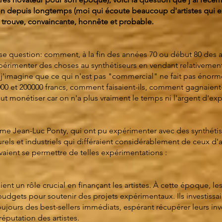
n depuis longtemps (moi qui écoute beaucoup d'artistes qui e
e trouve, convaincante, honnête et probable.
se question: comment, à la fin des années 70 ou début 80 des
périmenter des choses au synthétiseurs en vendant relativemen
j'imagine que ce qui n'est pas "commercial" ne fait pas énor
00 et 200000 francs, comment faisaient-ils, comment gagnaient-i
t monétiser car on n'a plus vraiment le temps ni l'argent d'ex
mme Jean-Luc Ponty, qui ont pu expérimenter avec des synthétis
rels et industriels qui différaient considérablement de ceux d'
aient se permettre de telles expérimentations :
nt un rôle crucial en finançant les artistes. À cette époque, l
dgets pour soutenir des projets expérimentaux. Ils investissai
oujours des best-sellers immédiats, espérant récupérer leurs in
réputation des artistes.