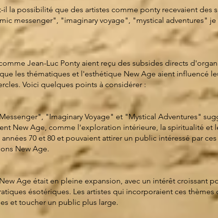
-t-il la possibilité que des artistes comme ponty recevaient de
osmic messenger", "imaginary voyage", "mystical adventures" je 
s comme Jean-Luc Ponty aient reçu des subsides directs d'organ
que les thématiques et l'esthétique New Age aient influencé leur
ercles. Voici quelques points à considérer :
 Messenger", "Imaginary Voyage" et "Mystical Adventures" sug
t New Age, comme l'exploration intérieure, la spiritualité et
 années 70 et 80 et pouvaient attirer un public intéressé par ce
ations New Age.
 Age était en pleine expansion, avec un intérêt croissant pour l
 pratiques ésotériques. Les artistes qui incorporaient ces thème
es et toucher un public plus large.