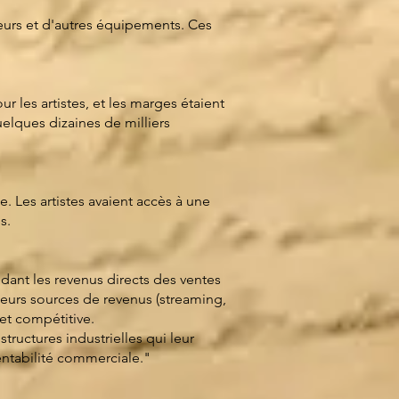
eurs et d'autres équipements. Ces
r les artistes, et les marges étaient
lques dizaines de milliers
e. Les artistes avaient accès à une
s.
dant les revenus directs des ventes
 leurs sources de revenus (streaming,
et compétitive.
structures industrielles qui leur
entabilité commerciale."