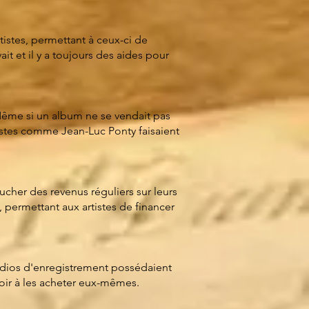
rtistes, permettant à ceux-ci de
it et il y a toujours des aides pour
 Même si un album ne se vendait pas
istes comme Jean-Luc Ponty faisaient
oucher des revenus réguliers sur leurs
, permettant aux artistes de financer
udios d'enregistrement possédaient
voir à les acheter eux-mêmes.