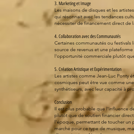
3. Marketing et Image
Les maisons de disques et les artis
qui résonnait avec les tendances cultu
nécessiter de financement direct de 
4. Collaboration avec des Communautés
Certaines communautés ou festivals li
source de revenus et une plateforme 
l'opportunité commerciale plutôt que
5. Création Artistique et Expérimentation
Les artistes comme Jean-Luc Ponty ét
cosmiques peut être vue comme une ex
synthétiseurs, avec leur capacité à p
Conclusion
Il est plus probable que l'influence
plutôt que de soutien financier direct.
l'époque, permettant de toucher un p
marché pour ce type de musique, mais