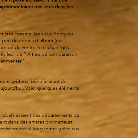
xpérimentaient des sons dans les
 artistes comme Jean-Luc Ponty ou
t peu de copies d'album (par
mément de vente. En sachant qu'à
ls leur vie ? A titre de comparaison
périmenter."
eurs coûteux, bénéficiaient de
aujourd'hui. Voici quelques éléments
es labels avaient des départements de
ent dans des artistes prometteurs
vestissements à long terme grâce aux