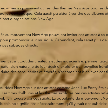
tes eux-mêmes pouvaient utiliser des thèmes New Age pour se 
relles de l'époque. Cela aurait pu aider à vendre des albums et 
la part d'organisations New Age.
és au mouvement New Age pouvaient inviter ces artistes à se pr
pour promouvoir leur musique. Cependant, cela serait plus de l
 des subsides directs.
aient avant tout des créateurs et des musiciens expérimentaux. 
tension naturelle de leur désir d'explorer de nouvelles fronti
roduire des sons inédits et éthérés, s'accordaient bien avec ces
 des idées New Age sur des artistes comme Jean-Luc Ponty était 
 Les titres d'albums et les thèmes explorés par ces artistes refl
ublic intéressé par ces sujets. La popularité du mouvement Ne
 cela ne signifie pas nécessairement qu'il y avait des subside