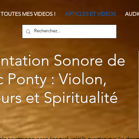
TOUTES MES VIDEOS !
ARTICLES ET VIDEOS
AUDI
ntation Sonore de
 Ponty : Violon,
urs et Spiritualité
(très novateur pour son époque), voici la question que j'ai ré