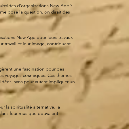
s subsides d'organisations New-Age ?
me pose la question, on dirait des
isations New Age pour leurs travaux
 travail et leur image, contribuant
gèrent une fascination pour des
 les voyages cosmiques. Ces thèmes
s idées, sans pour autant impliquer un
a spiritualité alternative, la
s dans leur musique pouvaient