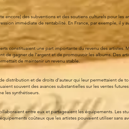
existe encore) des subventions et des soutiens culturels pour les a
ression immédiate de rentabilité. En France, par exemple, il y ava
erts constituaient une part importante du revenu des artistes.
nt de gagner de l'argent et de promouvoir les albums. Des art
rmettait de maintenir un revenu stable.
 de distribution et de droits d'auteur qui leur permettaient de t
uaient souvent des avances substantielles sur les ventes futures
 les synthétiseurs.
llaboraient entre eux et partageaient les équipements. Les st
 équipements coûteux que les artistes pouvaient utiliser sans a