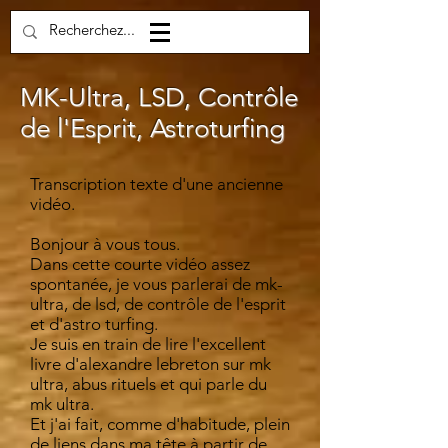
MK-Ultra, LSD, Contrôle
de l'Esprit, Astroturfing
Transcription texte d'une ancienne
vidéo.
Bonjour à vous tous.
Dans cette courte vidéo assez
spontanée, je vous parlerai de mk-
ultra, de lsd, de contrôle de l'esprit
et d'astro turfing.
Je suis en train de lire l'excellent
livre d'alexandre lebreton sur mk
ultra, abus rituels et qui parle du
mk ultra.
Et j'ai fait, comme d'habitude, plein
de liens dans ma tête à partir de