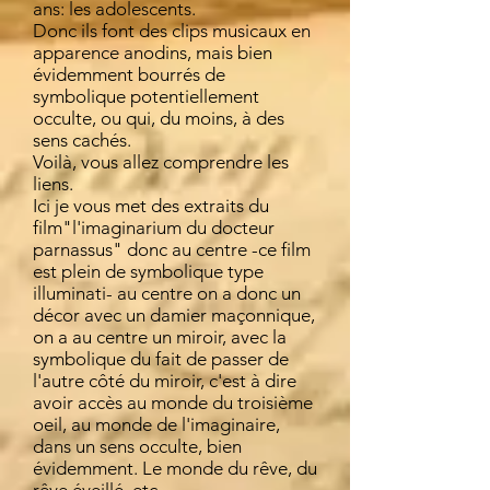
ans: les adolescents.
Donc ils font des clips musicaux en
apparence anodins, mais bien
évidemment bourrés de
symbolique potentiellement
occulte, ou qui, du moins, à des
sens cachés.
Voilà, vous allez comprendre les
liens.
Ici je vous met des extraits du
film"l'imaginarium du docteur
parnassus" donc au centre -ce film
est plein de symbolique type
illuminati- au centre on a donc un
décor avec un damier maçonnique,
on a au centre un miroir, avec la
symbolique du fait de passer de
l'autre côté du miroir, c'est à dire
avoir accès au monde du troisième
oeil, au monde de l'imaginaire,
dans un sens occulte, bien
évidemment. Le monde du rêve, du