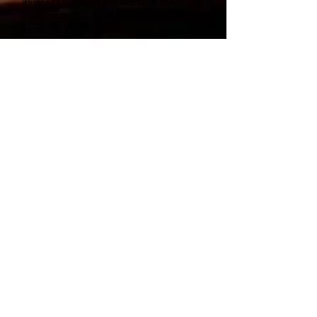
assez courte, je pense que vous
avez compris là où je voulais en
venir.
A bientôt pour une nouvelle vidéo
!