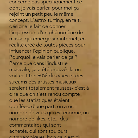
concerne pas spécifiquement ce
dont je vais parler, pour moi ça
rejoint un petit peu le même
concept. L'astro-turfing, en fait,
désigne le fait de donner
l'impression d'un phénomène de
masse qui émerge sur internet, en
réalité créé de toutes pièces pour
influencer l'opinion publique.
Pourquoi je vais parler de ça ?
Parce que dans l'industrie
musicale, ça a été prouvé -là on
voit ce titre: 90% des vues et des
streams des artistes musicaux
seraient totalement fausses- c'est à
dire que on s'est rendu compte
que les statistiques étaient
gonflées, d'une part, on a un
nombre de vues qui est énorme, un
nombre de likes, etc... des
commentaires qui sont
achetés, qui sont toujours
dithyrambiques, bon ça c'est du