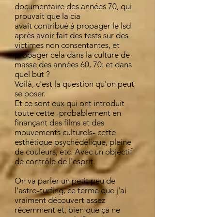
documentaire des années 70, qui
prouvait que la cia
avait contribué à propager le lsd
après avoir fait des tests sur des
victimes non consentantes, et
propager cela dans la culture de
masse des années 60, 70: et dans
quel but ?
Voilà, c'est la question qu'on peut
se poser.
Et ce sont eux qui ont introduit
toute cette -probablement en
finançant des films et des
mouvements culturels- cette
esthétique psychédélique, pleine
de couleurs, etc. Avec un objectif
de contrôle de l'esprit.
On va parler un petit peu de
l'astro-turfing, ce terme que j'ai
vraiment découvert assez
récemment et, bien que ça ne