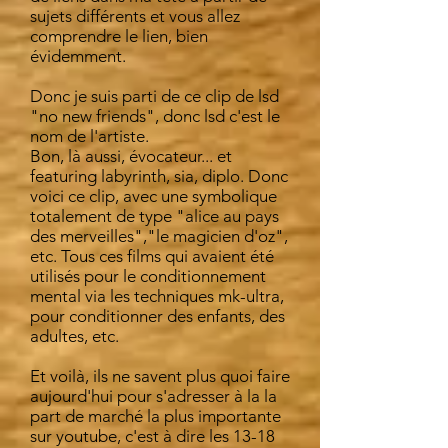
sujets différents et vous allez
comprendre le lien, bien
évidemment.
Donc je suis parti de ce clip de lsd
"no new friends", donc lsd c'est le
nom de l'artiste.
Bon, là aussi, évocateur... et
featuring labyrinth, sia, diplo. Donc
voici ce clip, avec une symbolique
totalement de type "alice au pays
des merveilles","le magicien d'oz",
etc. Tous ces films qui avaient été
utilisés pour le conditionnement
mental via les techniques mk-ultra,
pour conditionner des enfants, des
adultes, etc.
Et voilà, ils ne savent plus quoi faire
aujourd'hui pour s'adresser à la la
part de marché la plus importante
sur youtube, c'est à dire les 13-18