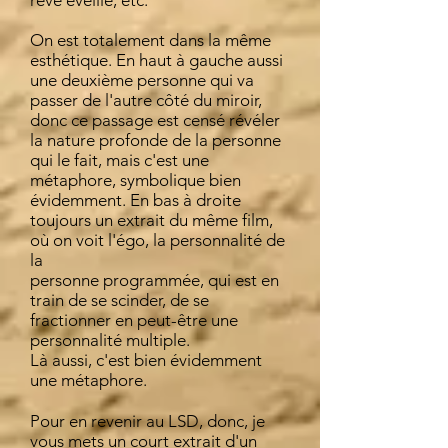
rêve éveillé, etc.
On est totalement dans la même
esthétique. En haut à gauche aussi
une deuxième personne qui va
passer de l'autre côté du miroir,
donc ce passage est censé révéler
la nature profonde de la personne
qui le fait, mais c'est une
métaphore, symbolique bien
évidemment. En bas à droite
toujours un extrait du même film,
où on voit l'égo, la personnalité de
la
personne programmée, qui est en
train de se scinder, de se
fractionner en peut-être une
personnalité multiple.
Là aussi, c'est bien évidemment
une métaphore.
Pour en revenir au LSD, donc, je
vous mets un court extrait d'un