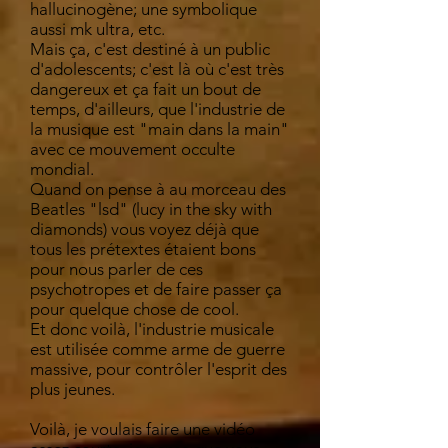
hallucinogène; une symbolique
aussi mk ultra, etc.
Mais ça, c'est destiné à un public
d'adolescents; c'est là où c'est très
dangereux et ça fait un bout de
temps, d'ailleurs, que l'industrie de
la musique est "main dans la main"
avec ce mouvement occulte
mondial.
Quand on pense à au morceau des
Beatles "lsd" (lucy in the sky with
diamonds) vous voyez déjà que
tous les prétextes étaient bons
pour nous parler de ces
psychotropes et de faire passer ça
pour quelque chose de cool.
Et donc voilà, l'industrie musicale
est utilisée comme arme de guerre
massive, pour contrôler l'esprit des
plus jeunes.
Voilà, je voulais faire une vidéo