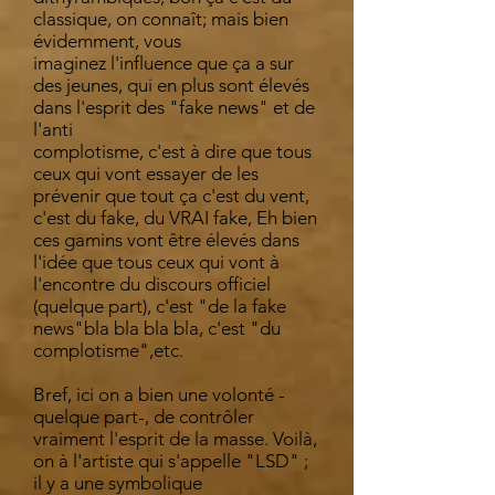
classique, on connaît; mais bien
évidemment, vous
imaginez l'influence que ça a sur
des jeunes, qui en plus sont élevés
dans l'esprit des "fake news" et de
l'anti
complotisme, c'est à dire que tous
ceux qui vont essayer de les
prévenir que tout ça c'est du vent,
c'est du fake, du VRAI fake, Eh bien
ces gamins vont être élevés dans
l'idée que tous ceux qui vont à
l'encontre du discours officiel
(quelque part), c'est "de la fake
news"bla bla bla bla, c'est "du
complotisme",etc.
Bref, ici on a bien une volonté -
quelque part-, de contrôler
vraiment l'esprit de la masse. Voilà,
on à l'artiste qui s'appelle "LSD" ;
il y a une symbolique