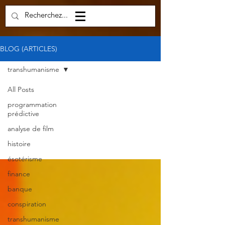
BLOG (ARTICLES)
transhumanisme
All Posts
programmation
transhumanisme
prédictive
analyse de film
histoire
ésotérisme
finance
banque
conspiration
transhumanisme