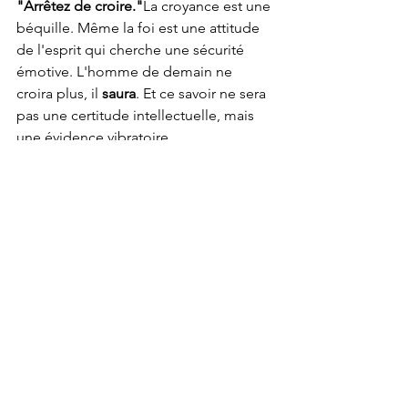
"Arrêtez de croire."
La croyance est une 
béquille. Même la foi est une attitude 
de l'esprit qui cherche une sécurité 
émotive. L'homme de demain ne 
croira plus, il 
saura
. Et ce savoir ne sera 
pas une certitude intellectuelle, mais 
une évidence vibratoire.
Il prévenait déjà dans les années 80 : 
"L'eau commence à chauffer." Les 
années passent, et nous voyons bien 
que les systèmes anciens (religieux, 
politiques, sociaux) perdent leur 
souffle. Ils font désormais partie du 
"musée historique de la pensée". 
L'homme moderne est perplexe, il 
cherche des sauveurs (comme Maitreya 
que les journaux annonçaient à 
l'époque), mais Bernard est clair : 
attendre Maitreya est une perte de 